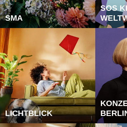
SOS K
SMA
WELTW
KONZ
LICHTBLICK
BERLI