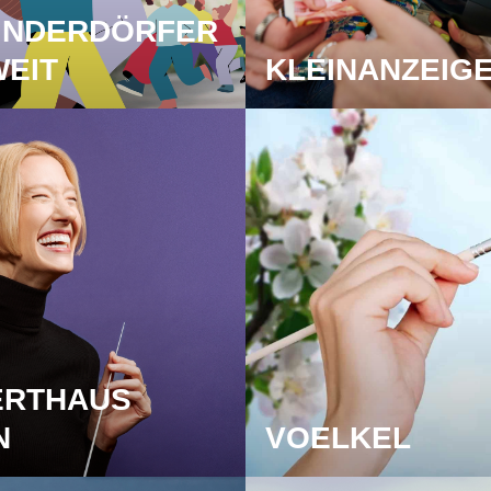
INDERDÖRFER
EIT
KLEINANZEIG
ERTHAUS
N
VOELKEL