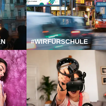
EN
#WIRFÜRSCHULE