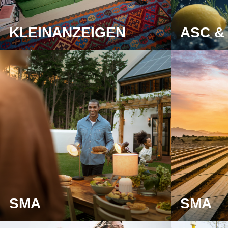
KLEINANZEIGEN
ASC &
SMA
SMA