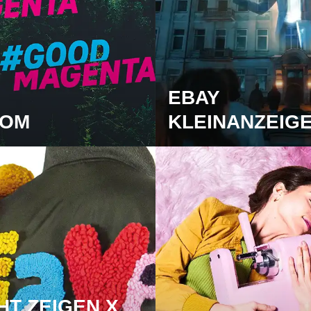
EBAY
KOM
KLEINANZEIG
HT ZEIGEN X