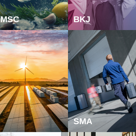
 MSC
BKJ
SMA