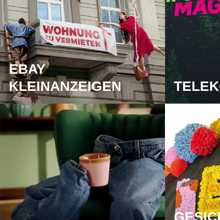
EBAY
KLEINANZEIGEN
TELE
GESIC