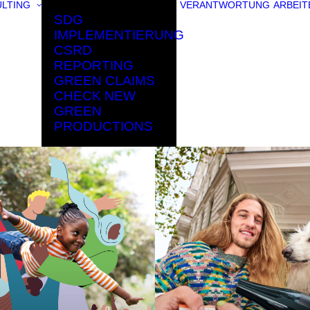
LTING
VERANTWORTUNG
ARBEIT
SDG
IMPLEMENTIERUNG
CSRD
REPORTING
GREEN CLAIMS
CHECK NEW
GREEN
PRODUCTIONS