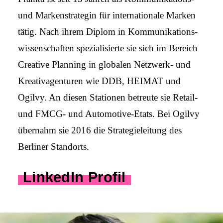
und Marken­strategin für inter­nation­ale Marken
tätig. Nach ihrem Diplom in Kom­mu­nikations­
wissen­schaften speziali­­sierte sie sich im Bereich
Creative Planning in globalen Netzwerk- und
Kreativ­agenturen wie DDB, HEIMAT und
Ogilvy. An diesen Stationen betreute sie Retail-
und FMCG- und Automotive-Etats. Bei Ogilvy
übernahm sie 2016 die Strategie­leitung des
Berliner Standorts.
LinkedIn Profil