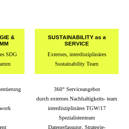
GIE &
SUSTAINABILITY as a
AMM
SERVICE
rtes SDG
Externes, interdisziplinäres
gramm
Sustainability Team
entierung
360° Serviceangebot
durch externes Nachhaltigkeits- team
ework
interdisziplinäres TGW/17
n
Spezialistenteam
ent
Datenerfassung, Strategie-