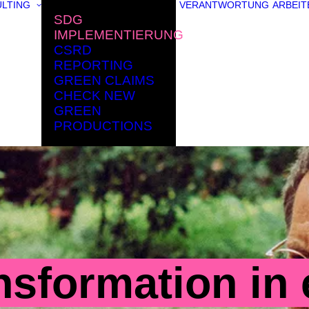
LTING
VERANTWORTUNG
ARBEIT
SDG
IMPLEMENTIERUNG
CSRD
REPORTING
GREEN CLAIMS
CHECK NEW
GREEN
PRODUCTIONS
nsformation in 