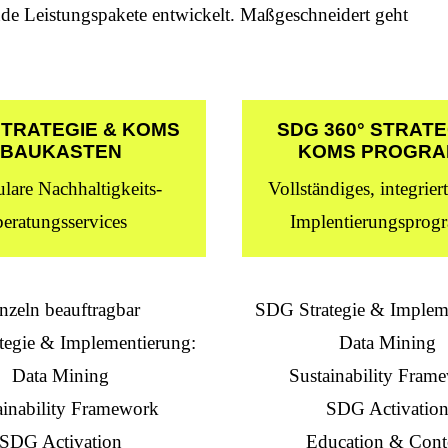
de Leistungspakete entwickelt. Maßgeschneidert geht
STRATEGIE & KOMS
SDG 360° STRATE
BAUKASTEN
KOMS PROGR
are Nachhaltigkeits-
Vollständiges, integrie
beratungsservices
Implentierungspro
nzeln beauftragbar
SDG Strategie & Implem
tegie & Implementierung:
Data Mining
Data Mining
Sustainability Fram
ainability Framework
SDG Activatio
SDG Activation
Education & Cont