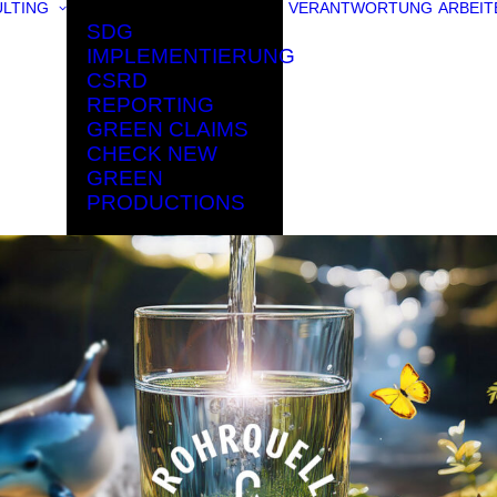
LTING
VERANTWORTUNG
ARBEIT
SDG
IMPLEMENTIERUNG
CSRD
REPORTING
GREEN CLAIMS
CHECK NEW
GREEN
PRODUCTIONS