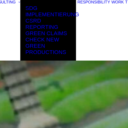
ULTING
RESPONSIBILITY
WORK
T
SDG
IMPLEMENTIERUNG
CSRD
REPORTING
GREEN CLAIMS
CHECK NEW
GREEN
PRODUCTIONS