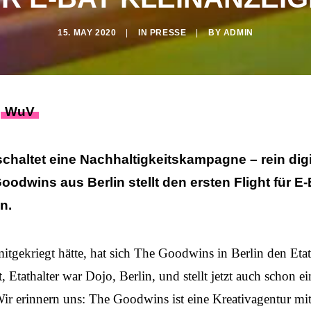
15. MAY 2020
|
IN
PRESSE
|
BY
ADMIN
r
WuV
haltet eine Nachhaltigkeitskampagne – rein digi
odwins aus Berlin stellt den ersten Flight für E
n.
itgekriegt hätte, hat sich The Goodwins in Berlin den Et
 Etathalter war Dojo, Berlin, und stellt jetzt auch schon ei
r erinnern uns: The Goodwins ist eine Kreativagentur mi