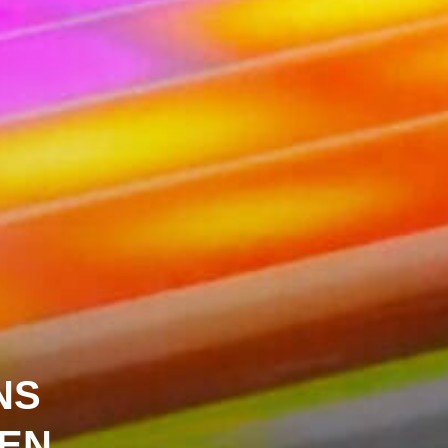
NS
GEN