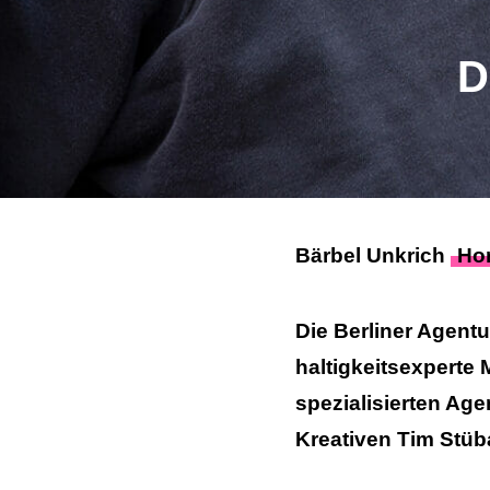
D
Bärbel Unkrich
Hor
Die Berliner Agent
haltigkeits­experte
spezialisierten Age
Kreativen Tim Stüb