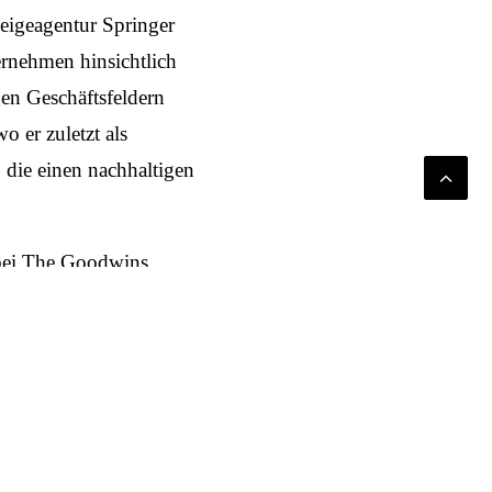
zeige­agentur Springer
r­nehmen hinsichtlich
en Geschäfts­feldern
wo er zuletzt als
, die einen nach­haltigen
 bei The Goodwins
ts-Expertise fügt sich
Sinn in die Kommuni­