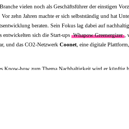
r Branche vielen noch als Geschäfts­führer der einstigen Vor
Vor zehn Jahren machte er sich selbst­ständig und hat Unte
ts­entwicklung beraten. Sein Fokus lag dabei auf nach­haltig
s entwickelten sich die Start-ups
Whapow Greenergizer
, 
 war, und das CO2-Netzwerk
Coonet
, eine digitale Plattform
s Know-how zum Thema Nach­haltig­keit wird er künftig
t für Kommuni­kation in Verbindung mit meiner Nachhaltig­kei
wunderbar zusammen. Für mich ist es schön zu sehen, dass 