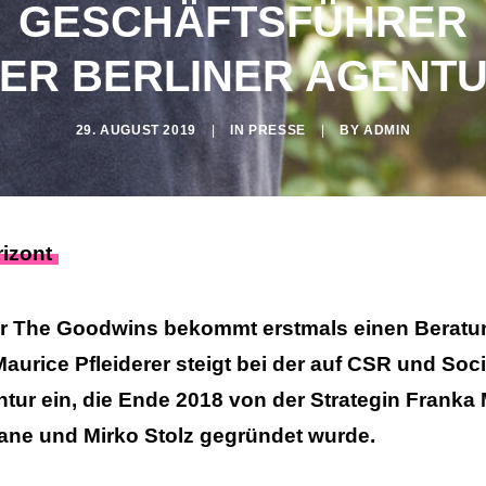
GESCHÄFTS­FÜHRER
ER BERLINER AGENT
29. AUGUST 2019
|
IN
PRESSE
|
BY
ADMIN
izont
ur The Goodwins bekommt erstmals einen Beratu
 Maurice Pfleiderer steigt bei der auf CSR und So
ntur ein, die Ende 2018 von der Strategin Franka
ane und Mirko Stolz gegründet wurde.