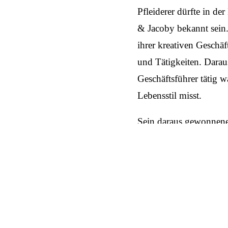
Pfleiderer dürfte in de
& Jacoby bekannt sein. 
ihrer kreativen Geschäf
und Tätigkeiten. Darau
Geschäfts­führer tätig
Lebens­stil misst.
Sein daraus gewonnene
einbringen.
Dazu erklärt Pfleiderer:
„Meine Leidenschaf
bei The Goodwins 