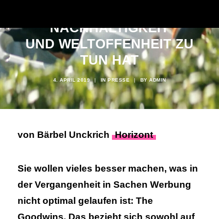
MIT HALTUNG,
NACHHALTIGKEIT
UND WELTOFFENHEIT ZU
TUN HAT
4. APRIL 2019
|
IN
PRESSE
|
BY
ADMIN
von Bärbel Unckrich
Horizont
Sie wollen vieles besser machen, was in
der Vergangen­heit in Sachen Werbung
nicht optimal gelaufen ist: The
Goodwins. Das bezieht sich sowohl auf