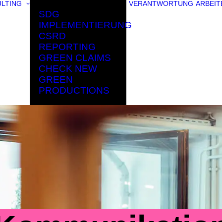
LTING
VERANTWORTUNG
ARBEIT
SDG
IMPLEMENTIERUNG
CSRD
REPORTING
GREEN CLAIMS
CHECK NEW
GREEN
PRODUCTIONS